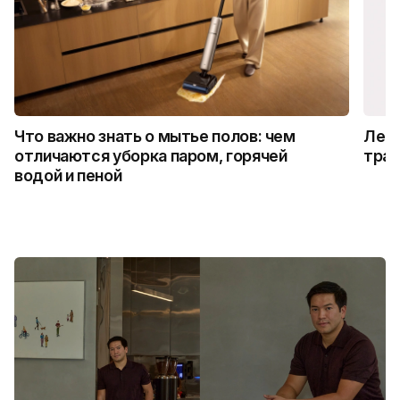
Что важно знать о мытье полов: чем
Лето
отличаются уборка паром, горячей
трад
водой и пеной