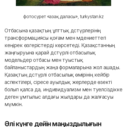
фотосурет «Қазақ даласы», turkystan.kz
Отбасына қазақтың ұлттық дәстүрлерінің
трансформациясы қоғам мен мәдениеттегі
кеңірек өзгерістерді көрсетеді. Қазақстанның
жаңғыруына қарай дәстүрлі отбасылық
модельдер отбасы мен туыстық
байланыстардың жаңа формаларына жол ашады.
Қазақтың дәстүрлі отбасылық өмірінің кейбір
аспектілері, әсіресе ауылдық жерлерде өзекті
болып қалса да, индивидуализм мен тәуелсіздікке
деген ұмтылыс алдағы жылдары да жалғасуы
мүмкін.
Әлі күнге дейін маңыздылығын