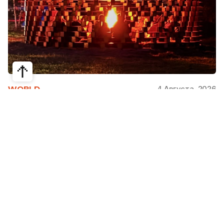
4 Августа, 2026
WORLD
Как современная юрта стала частью
крупнейшего арт-парка Европы
Может ли традиционная юрта стать
современной, не потеряв своей сути? Именно с
этого вопроса началась работа над проектом
Corten Yurt — Anti Yurt архитектурного бюро
Cogarts. Павильон представили на
международном фестивале современной