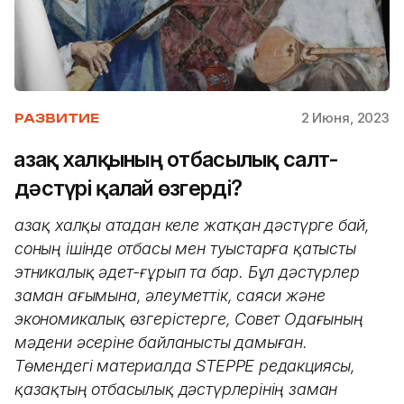
2 Июня, 2023
РАЗВИТИЕ
Қазақ халқының отбасылық салт-
дәстүрі қалай өзгерді?
Қазақ халқы атадан келе жатқан дәстүрге бай,
соның ішінде отбасы мен туыстарға қатысты
этникалық әдет-ғұрып та бар. Бұл дәстүрлер
заман ағымына, әлеуметтік, саяси және
экономикалық өзгерістерге, Совет Одағының
мәдени әсеріне байланысты дамыған.
Төмендегі материалда STEPPE редакциясы,
қазақтың отбасылық дәстүрлерінің заман