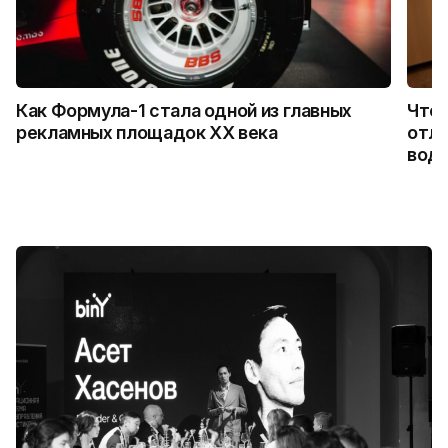
Как Формула-1 стала одной из главных
Что 
рекламных площадок XX века
отли
водо