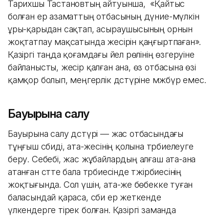
Тарихшы Тастановтың айтуынша, «Қайтыс
болған ер азаматтың отбасының дүние-мүлкін
ұры-қарыдан сақтап, асыраушысының орнын
жоқтатпау мақсатында жесірін қаңғыртпаған».
Қазіргі таңда қоғамдағы әйел рөлінің өзгеруіне
байланысты, жесір қалған ана, өз отбасына өзі
қамқор болып, әмеңгерлік дәстүріне мәжбүр емес.
Бауырына салу
Бауырына салу дәстүрі — жас отбасындағы
тұңғыш сәбиді, ата-әжесінің қолына тәрбиелеуге
беру. Себебі, жас жұбайлардың алғаш ата-ана
атанған сәтте бала тәрбиесінде тәжірбиесінің
жоқтығында. Сол үшін, ата-әже бөбекке туған
баласындай қараса, сәби ер жеткенде
үлкендерге тірек болған. Қазіргі заманда