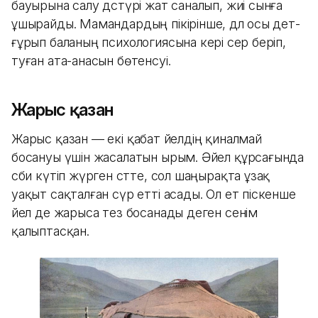
бауырына салу дәстүрі жат саналып, жиі сынға
ұшырайды. Мамандардың пікірінше, дәл осы әдет-
ғұрып баланың психологиясына кері әсер беріп,
туған ата-анасын бөтенсуі.
Жарыс қазан
Жарыс қазан — екі қабат әйелдің қиналмай
босануы үшін жасалатын ырым. Әйел құрсағында
сәби күтіп жүрген сәтте, сол шаңырақта ұзақ
уақыт сақталған сүр етті асады. Ол ет піскенше
әйел де жарыса тез босанады деген сенім
қалыптасқан.