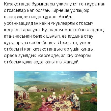
Қазақстанда бұрындары үлкен әулеттен құралған
отбасылар көп болған. Бірнеше ұрпақ бір
шаңырақ астында тұрған. Алайда,
урбанизациядан кейін «нуклеарлы отбасы»
кеңінен таралуда. Бұл қадам жас отбасылардың
ата-анасынан бөлек шығып, өз алдына отау
құруларына себеп болды. Десек те, үлкен
отбасы әлі көп қазақстандықтар үшін құнды,
әсіресе ауылдық жерлерде, ал «нуклеарлы
отбасы» қалаларда қалыпты жағдай.