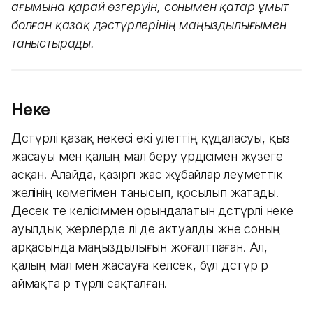
ағымына қарай өзгеруін, сонымен қатар ұмыт
болған қазақ дәстүрлерінің маңыздылығымен
таныстырады.
Неке
Дәстүрлі қазақ некесі екі әулеттің құдаласуы, қыз
жасауы мен қалың мал беру үрдісімен жүзеге
асқан. Алайда, қазіргі жас жұбайлар әлеуметтік
желінің көмегімен танысып, қосылып жатады.
Десек те келісіммен орындалатын дәстүрлі неке
ауылдық жерлерде әлі де актуалды және соның
арқасында маңыздылығын жоғалтпаған. Ал,
қалың мал мен жасауға келсек, бұл дәстүр әр
аймақта әр түрлі сақталған.