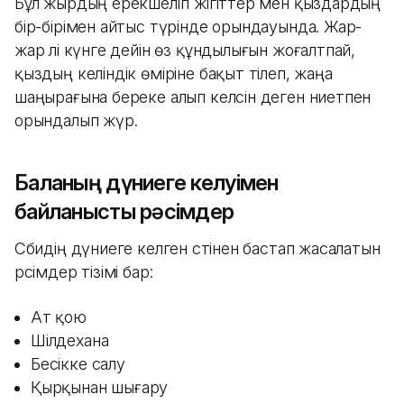
Бұл жырдың ерекшелігі жігіттер мен қыздардың
бір-бірімен айтыс түрінде орындауында. Жар-
жар әлі күнге дейін өз құндылығын жоғалтпай,
қыздың келіндік өміріне бақыт тілеп, жаңа
шаңырағына береке алып келсін деген ниетпен
орындалып жүр.
Баланың дүниеге келуімен
байланысты рәсімдер
Сәбидің дүниеге келген сәтінен бастап жасалатын
рәсімдер тізімі бар:
Ат қою
Шілдехана
Бесікке салу
Қырқынан шығару