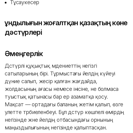
Тұсаукесер
Құндылығын жоғалтқан қазақтың көне
дәстүрлері
Әмеңгерлік
Дәстүрлі құқықтық мәдениеттің негізгі
сатыларының бірі. Тұрмыстағы әйелдің күйеуі
дүние салып, жесір қалған жағдайда,
жолдасының ағасы немесе інісіне, не болмаса
туыстық қатынасы бар ер азаматқа қосу.
Мақсат — ортадағы баланың жетім қалып, өзге
әулетте тәрбиеленбеуі. Бұл дәстүр көшпелі өмірдің
негізінде және әйелдің отбасындағы орнының
маңыздылығының негізінде қалыптасқан.