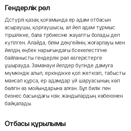
Гендерлік рөл
Дәстүрлі қазақ қоғамында ер адам отбасын
асыраушы, қорғаушысы, ал әйел адам тұрмыс
тіршілікке, бала тәрбиесіне жауапты болады деп
күтілген. Алайда, білім деңгейінің жоғарлауы мен
әйелдің еңбек нарығындағы бәсекелестігіне
байланысты гендерлік рөл өзгерістерге
ұшырауда. Заманауи әйелдер бүгінде дамуға
мүмкіндік алып, еркіндікке қол жеткізіп, табысты
мансап құрса, ер адамдар үй шаруасының көп
бөлігін өз мойындарына алған. Бұл билік пен
бизнес басындағы нәзік жандылардың көбеюінен
байқалады.
Отбасы құрылымы