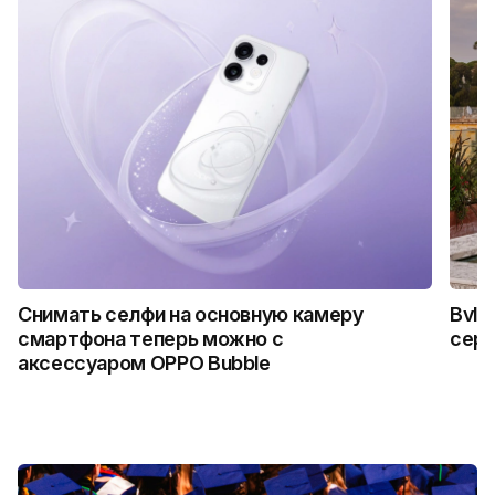
Снимать селфи на основную камеру
Bvlg
смартфона теперь можно с
сер
аксессуаром OPPO Bubble