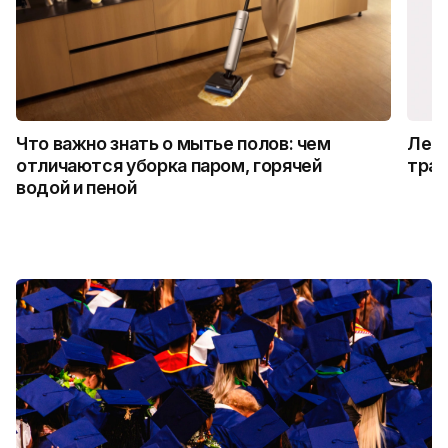
Что важно знать о мытье полов: чем
Лето
отличаются уборка паром, горячей
трад
водой и пеной