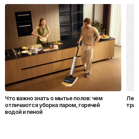
Что важно знать о мытье полов: чем
Лето
отличаются уборка паром, горячей
трад
водой и пеной