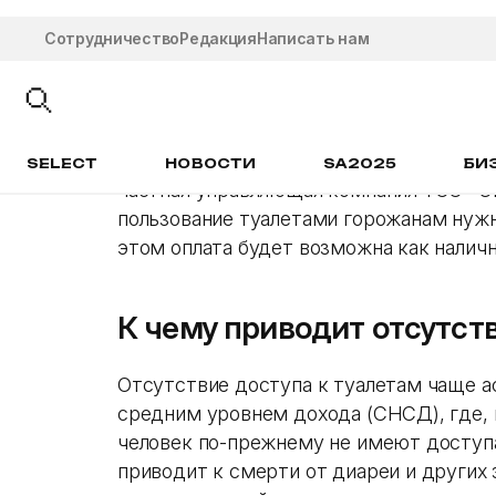
представителей министерства, в опер
задействованы районные акиматы. О за
дополнительно.
Как выясняется сейчас, у 20 обществе
частная управляющая компания ТОО «Эк
пользование туалетами горожанам нужно
этом оплата будет возможна как налич
К чему приводит отсутст
Отсутствие доступа к туалетам чаще а
средним уровнем дохода (СНСД), где,
человек по-прежнему не имеют доступа
приводит к смерти от диареи и других 
антисанитарией.