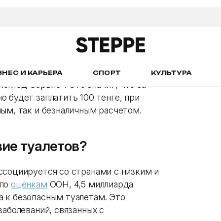
ативном решении вопроса
пуске туалетов сообщат
нных туалетов Алматы
появилась
оМед Сервис». Это значит, что за
 будет заплатить 100 тенге, при
ным, так и безналичным расчетом.
вие туалетов?
ссоциируется со странами с низким и
 по
оценкам
ООН, 4,5 миллиарда
 к безопасным туалетам. Это
заболеваний, связанных с