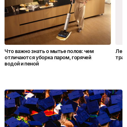
Что важно знать о мытье полов: чем
Лето
отличаются уборка паром, горячей
трад
водой и пеной