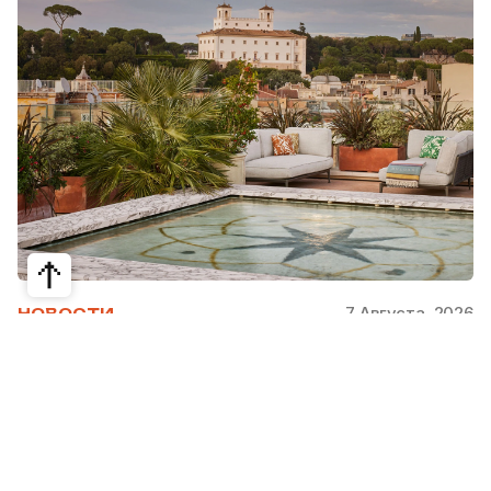
7 Августа, 2026
НОВОСТИ
Bvlgari Hotels & Resorts: флагман в
сердце Рима
Открывшийся в 2023 году Hotel Bvlgari Roma
стал девятой жемчужиной коллекции Bvlgari