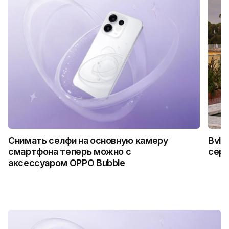
Снимать селфи на основную камеру
Bvlg
смартфона теперь можно с
сер
аксессуаром OPPO Bubble