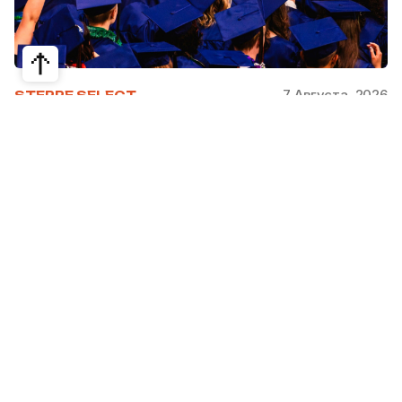
7 Августа, 2026
STEPPE SELECT
На какие специальности проще
получить грант за рубежом:
стипендии, программы и ВУЗы
Большинство студентов считают, что проще
всего получить грант за рубежом на бизнес,
менеджмент или финансы. Но именно там
самая высокая конкуренция: на популярные
программы подаются тысячи абитуриентов.
При этом многие международные стипендии
поддерживают другие направления —