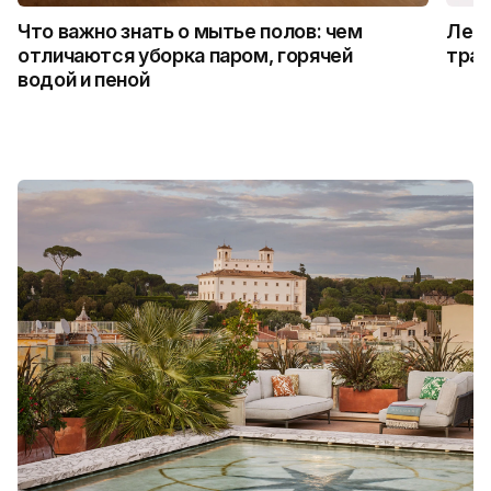
Что важно знать о мытье полов: чем
Лето
отличаются уборка паром, горячей
трад
водой и пеной