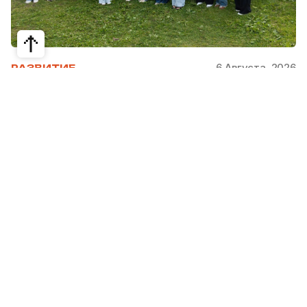
6 Августа, 2026
РАЗВИТИЕ
Школьники из Жетысая, Уральска и
Атырау разработали экопроекты для
своих регионов
31 июля в Narxoz University прошел финал Youth
Eco Camp TURAQTY JOL 7.0, национального
экологического конкурса для школьников и
студентов. Из почти 400 поданных заявок жюри
отобрало 18 команд со всей страны, которые
представили собственные экопроекты для
решения экологических проблем своих
регионов. Информационный партнер конкурса