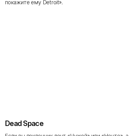
покажите ему Detroit».
Dead Space
Если вы поклонник лент «Чужой» или «Нечто», а