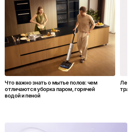
Что важно знать о мытье полов: чем
Лето
отличаются уборка паром, горячей
трад
водой и пеной