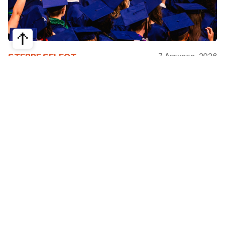
7 Августа, 2026
STEPPE SELECT
На какие специальности проще
получить грант за рубежом:
стипендии, программы и ВУЗы
Большинство студентов считают, что проще
всего получить грант за рубежом на бизнес,
менеджмент или финансы. Но именно там
самая высокая конкуренция: на популярные
программы подаются тысячи абитуриентов.
При этом многие международные стипендии
поддерживают другие направления —