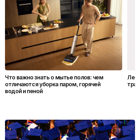
Что важно знать о мытье полов: чем
Лето
отличаются уборка паром, горячей
трад
водой и пеной