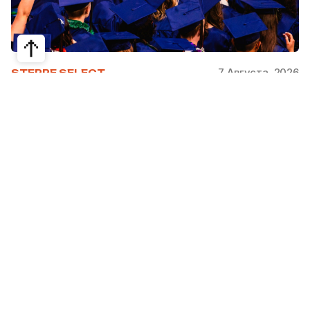
7 Августа, 2026
STEPPE SELECT
На какие специальности проще
получить грант за рубежом:
стипендии, программы и ВУЗы
Большинство студентов считают, что проще
всего получить грант за рубежом на бизнес,
менеджмент или финансы. Но именно там
самая высокая конкуренция: на популярные
программы подаются тысячи абитуриентов.
При этом многие международные стипендии
поддерживают другие направления —