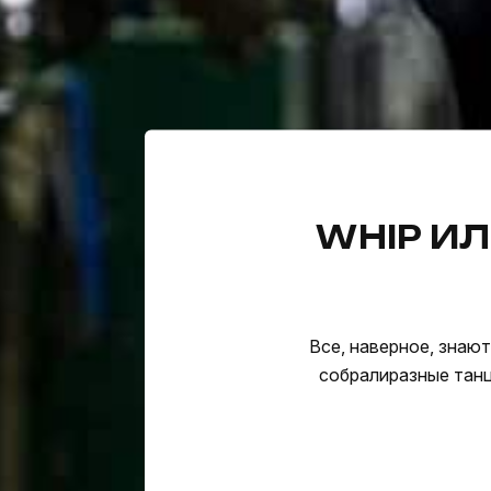
Вопрос 1 из 10
Вопрос 2 из 10
Вопрос 3 из 10
Вопрос 4 из 10
Вопрос 5 из 10
Вопрос 6 из 10
Вопрос 7 из 10
Вопрос 8 из 10
Вопрос 9 из 10
Вопрос 10 из 10
WHIP ИЛ
Ваш результат:
Ваш результат:
Ваш результат:
Угадай движение
Угадай движение
Угадай движение
Угадай движение
Угадай движение
Угадай движение
Угадай движение
Угадай движение
Угадай движение
Угадай движение
Все, наверное, знают
Да это же люди так здоров
Это танец пони!
Это грибы!
Это же легко, c'est pirouett
Это легко, это танец робот
Рейн дроп дроп топ
Everyday I’m shufflin’!
Это же танец краба!
Это сердечко! Он показыва
Мне точно не дано танцеват
Танцы — не твоё. Но в мире мно
Ты большой молодец! Есть ошибк
собралиразные танц
Воу-воу, полегче! Ты рожд
Пффф, изи, это же whip / na
Мне кажется, это готхэм с
Это же танец карапуза!
Это танец юлы, вжух-вжух!
Танец дерева, прям как я
Я что-то не вижу банана ряд
Это же раннинг мэн или бе
MC Hammer, это же изи
Уай Эм Си Эй! YMCA!
Это движение шут aka shoo
Это точно hit the quan, инф
Оппа, Гангнам стайл ! Хэээ
Этот танец слишком дерзк
Мне кажется, это или плие
Скорее всего, это флосс
Это же дроп
Ножками топ-топ
Я так двигаюсь, когда очень
Это танец локтей!
Как можно одновременно д
Так это же движение водите
나는 모른다
Тает лед?
Я не знаю, балет это не дл
Руками туда - бедрами сюд
Как спине не больно так пр
Пати дэнсер
Я родился в 2000, знать не
Какой же он милашка, это
Я часто видела этот танец 