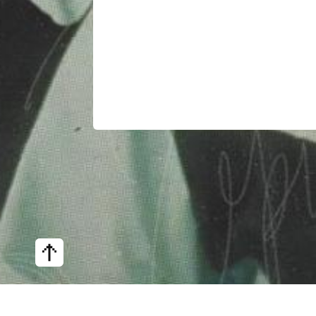
«1286»