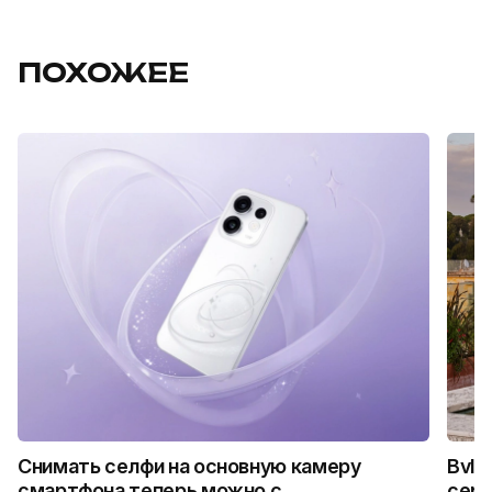
ПОХОЖЕЕ
Снимать селфи на основную камеру
Bvlg
смартфона теперь можно с
сер