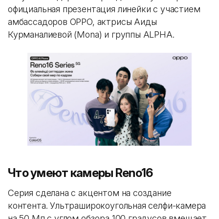
официальная презентация линейки с участием
амбассадоров OPPO, актрисы Аиды
Курманалиевой (Mona) и группы ALPHA.
Что умеют камеры Reno16
Серия сделана с акцентом на создание
контента. Ультраширокоугольная селфи-камера
на 50 Мп с углом обзора 100 градусов вмещает