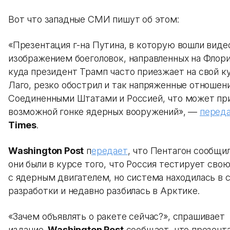
Вот что западные СМИ пишут об этом:
«Презентация г-на Путина, в которую вошли виде
изображением боеголовок, направленных на Флор
куда президент Трамп часто приезжает на свой к
Лаго, резко обострил и так напряженные отноше
Соединенными Штатами и Россией, что может пр
возможной гонке ядерных вооружений», —
перед
Times
.
Washington Post
п
ередает
, что Пентагон сообщил
они были в курсе того, что Россия тестирует сво
с ядерным двигателем, но система находилась в 
разработки и недавно разбилась в Арктике.
«Зачем объявлять о ракете сейчас?», спрашивает
издание.
Washington Post
сообщает, что презент