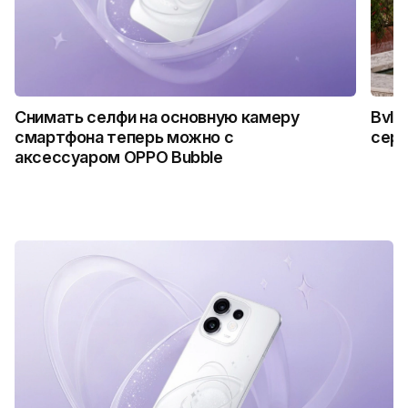
Снимать селфи на основную камеру
Bvlg
смартфона теперь можно с
сер
аксессуаром OPPO Bubble