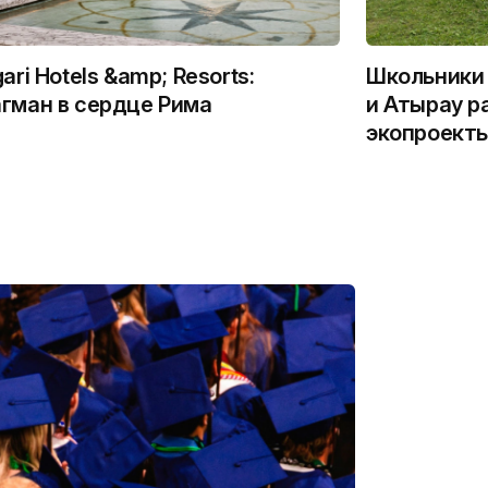
gari Hotels &amp; Resorts:
Школьники 
гман в сердце Рима
и Атырау р
экопроекты