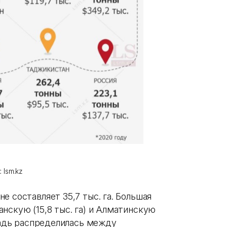
 lsm.kz
е составляет 35,7 тыс. га. Большая
нскую (15,8 тыс. га) и Алматинскую
ощадь распределилась между