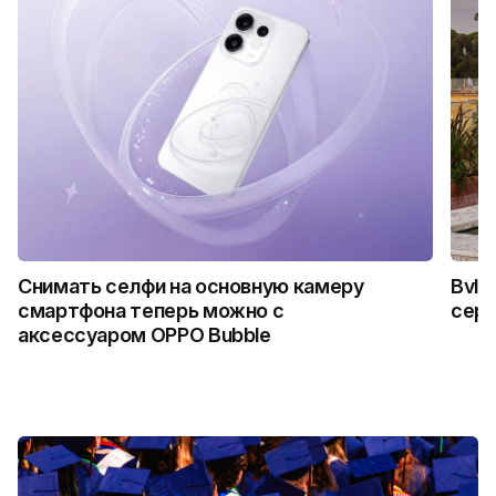
Снимать селфи на основную камеру
Bvlg
смартфона теперь можно с
сер
аксессуаром OPPO Bubble