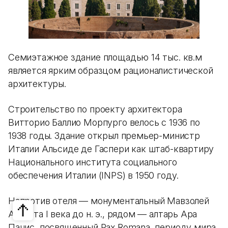
Семиэтажное здание площадью 14 тыс. кв.м
является ярким образцом рационалистической
архитектуры.
Строительство по проекту архитектора
Витторио Баллио Морпурго велось с 1936 по
1938 годы. Здание открыл премьер-министр
Италии Альсиде де Гаспери как штаб-квартиру
Национального института социального
обеспечения Италии (INPS) в 1950 году.
Напротив отеля — монументальный Мавзолей
Августа I века до н. э., рядом — алтарь Ара
Пачис, посвященный Pax Romana, периоду мира,