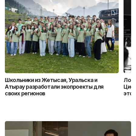
Школьники из Жетысая, Уральска и
Логи
Атырау разработали экопроекты для
Цифр
своих регионов
это 