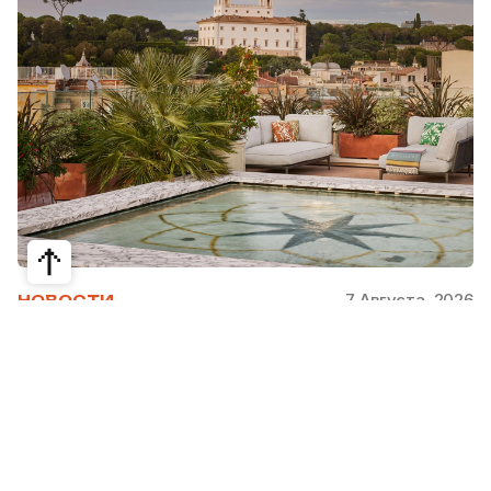
7 Августа, 2026
НОВОСТИ
Bvlgari Hotels & Resorts: флагман в
сердце Рима
Открывшийся в 2023 году Hotel Bvlgari Roma
стал девятой жемчужиной коллекции Bvlgari
Hotels & Resorts, включая отели в Милане,