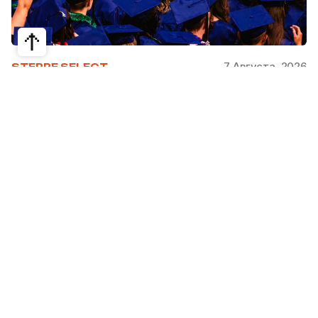
7 Августа, 2026
STEPPE SELECT
На какие специальности проще
получить грант за рубежом:
стипендии, программы и ВУЗы
Большинство студентов считают, что проще
всего получить грант за рубежом на бизнес,
менеджмент или финансы. Но именно там
самая высокая конкуренция: на популярные
программы подаются тысячи абитуриентов.
При этом многие международные стипендии
поддерживают другие направления —