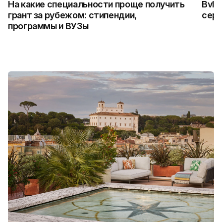
На какие специальности проще получить
Bvlg
грант за рубежом: стипендии,
сер
программы и ВУЗы