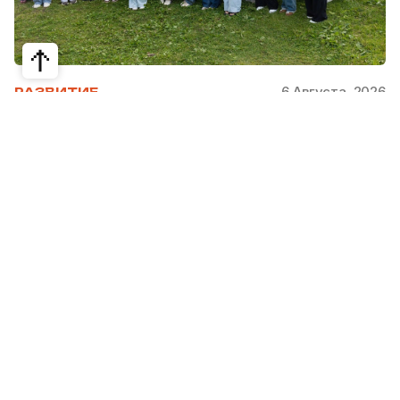
6 Августа, 2026
РАЗВИТИЕ
Школьники из Жетысая, Уральска и
Атырау разработали экопроекты для
своих регионов
31 июля в Narxoz University прошел финал Youth
Eco Camp TURAQTY JOL 7.0, национального
экологического конкурса для школьников и
студентов. Из почти 400 поданных заявок жюри
отобрало 18 команд со всей страны, которые
представили собственные экопроекты для
решения экологических проблем своих
регионов. Информационный партнер конкурса