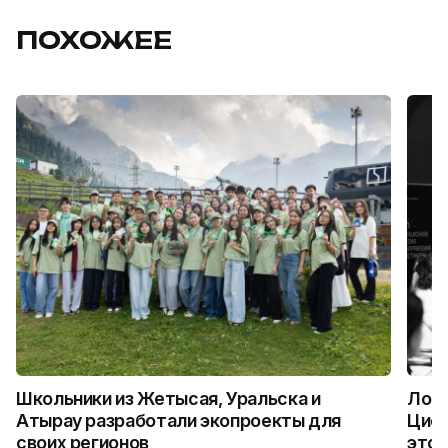
ПОХОЖЕЕ
Школьники из Жетысая, Уральска и
Логи
Атырау разработали экопроекты для
Цифр
своих регионов
это 