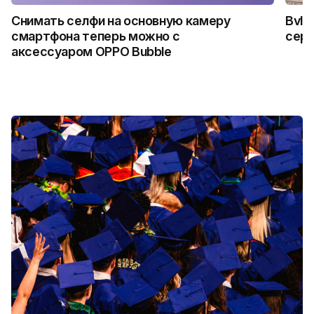
Снимать селфи на основную камеру
Bvlg
смартфона теперь можно с
сер
аксессуаром OPPO Bubble