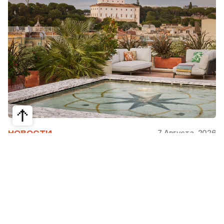
7 Августа, 2026
НОВОСТИ
Bvlgari Hotels & Resorts: флагман в
сердце Рима
Открывшийся в 2023 году Hotel Bvlgari Roma
стал девятой жемчужиной коллекции Bvlgari
Hotels & Resorts, включая отели в Милане,