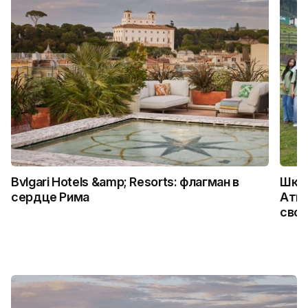
Bvlgari Hotels &amp; Resorts: флагман в
Школ
сердце Рима
Атыр
свои