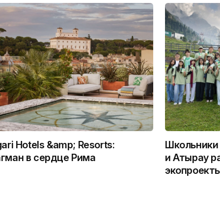
gari Hotels &amp; Resorts:
Школьники 
гман в сердце Рима
и Атырау р
экопроекты