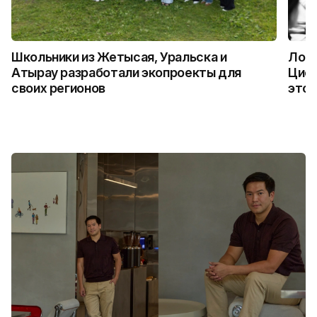
Школьники из Жетысая, Уральска и
Логи
Атырау разработали экопроекты для
Цифр
своих регионов
это 