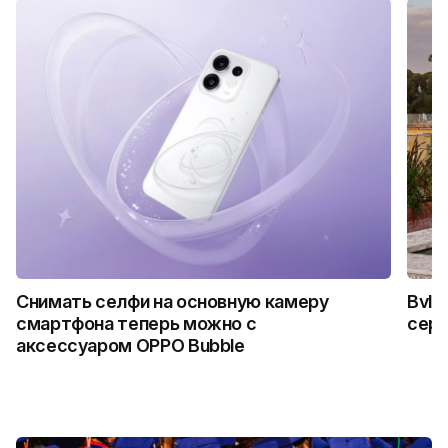
Снимать селфи на основную камеру
Bvlg
смартфона теперь можно с
сер
аксессуаром OPPO Bubble