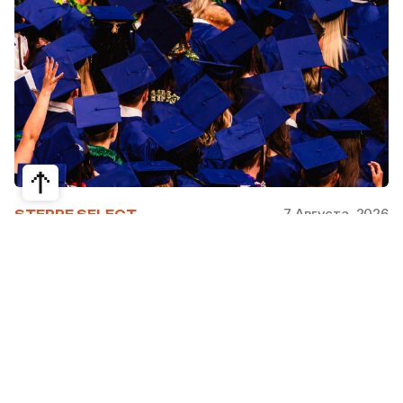
7 Августа, 2026
STEPPE SELECT
На какие специальности проще
получить грант за рубежом:
стипендии, программы и ВУЗы
Большинство студентов считают, что проще
всего получить грант за рубежом на бизнес,
менеджмент или финансы. Но именно там