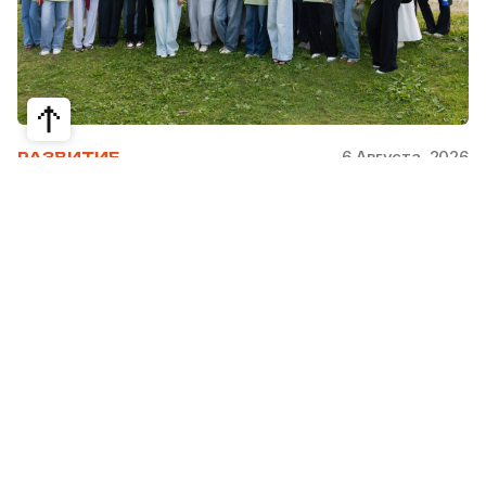
6 Августа, 2026
РАЗВИТИЕ
Школьники из Жетысая, Уральска и
Атырау разработали экопроекты для
своих регионов
31 июля в Narxoz University прошел финал Youth
Eco Camp TURAQTY JOL 7.0, национального
экологического конкурса для школьников и
студентов. Из почти 400 поданных заявок жюри
отобрало 18 команд со всей страны, которые
представили собственные экопроекты для