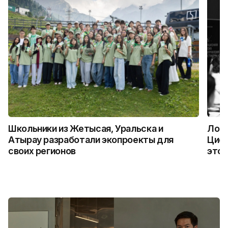
Школьники из Жетысая, Уральска и
Логи
Атырау разработали экопроекты для
Цифр
своих регионов
это 