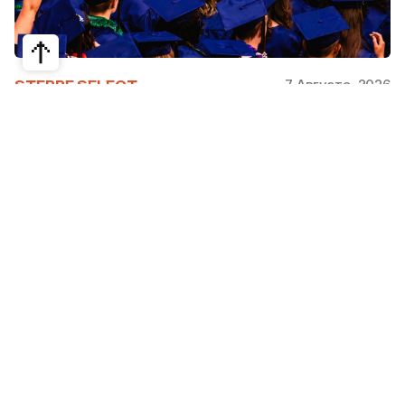
7 Августа, 2026
STEPPE SELECT
На какие специальности проще
получить грант за рубежом:
стипендии, программы и ВУЗы
Большинство студентов считают, что проще
всего получить грант за рубежом на бизнес,
менеджмент или финансы. Но именно там
самая высокая конкуренция: на популярные
программы подаются тысячи абитуриентов.
При этом многие международные стипендии
поддерживают другие направления —