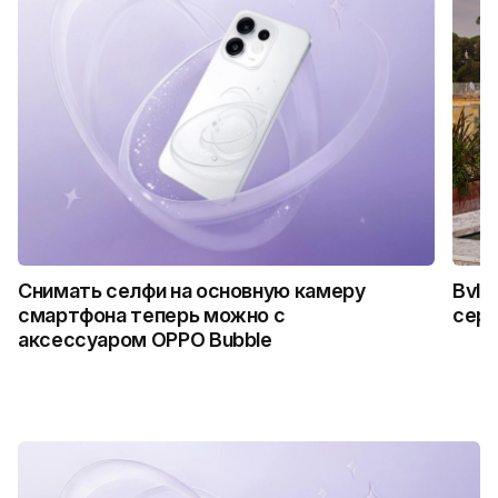
Снимать селфи на основную камеру
Bvlg
смартфона теперь можно с
сер
аксессуаром OPPO Bubble