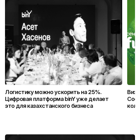
Логистику можно ускорить на 25%.
Визу
Цифровая платформа binY уже делает
Coca
это для казахстанского бизнеса
колл