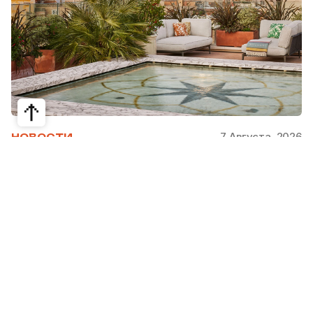
7 Августа, 2026
НОВОСТИ
Bvlgari Hotels & Resorts: флагман в
сердце Рима
Открывшийся в 2023 году Hotel Bvlgari Roma
стал девятой жемчужиной коллекции Bvlgari
Hotels & Resorts, включая отели в Милане,
Лондоне, на Бали, в Пекине, Дубае, Шанхае,
Париже, Токио. Скоро, с 2026 по 2030 гг.,
ожидаются также открытия в Майами, Бодруме,