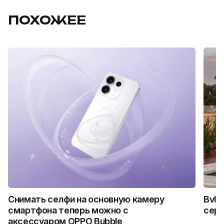
ПОХОЖЕЕ
Снимать селфи на основную камеру
Bvlg
смартфона теперь можно с
сер
аксессуаром OPPO Bubble