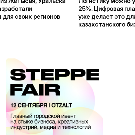
из Жетысая, Уральска
Логистику можно у
азработали
25%. Цифровая пла
 для своих регионов
уже делает это дл
казахстанского би