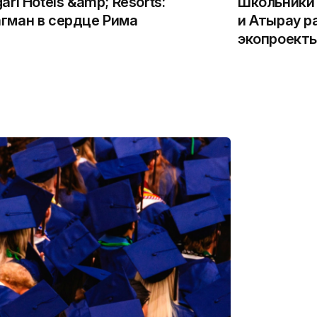
gari Hotels &amp; Resorts:
Школьники 
гман в сердце Рима
и Атырау р
экопроекты