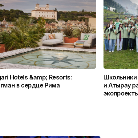
gari Hotels &amp; Resorts:
Школьники 
гман в сердце Рима
и Атырау р
экопроекты