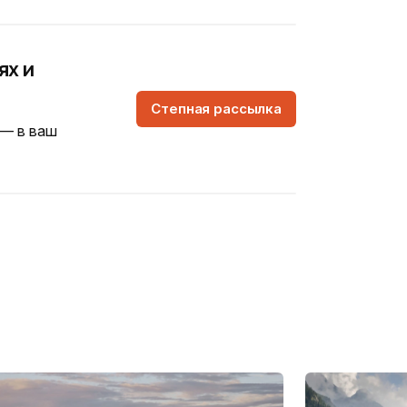
ях и
Степная рассылка
 — в ваш