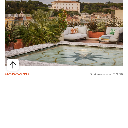
7 Августа, 2026
НОВОСТИ
Bvlgari Hotels & Resorts: флагман в
сердце Рима
Открывшийся в 2023 году Hotel Bvlgari Roma
стал девятой жемчужиной коллекции Bvlgari
Hotels & Resorts, включая отели в Милане,