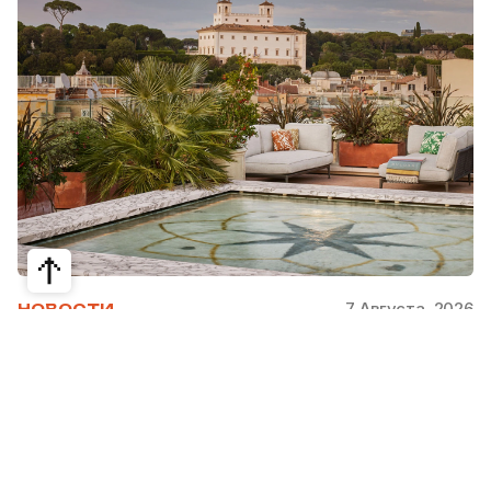
7 Августа, 2026
НОВОСТИ
Bvlgari Hotels & Resorts: флагман в
сердце Рима
Открывшийся в 2023 году Hotel Bvlgari Roma
стал девятой жемчужиной коллекции Bvlgari