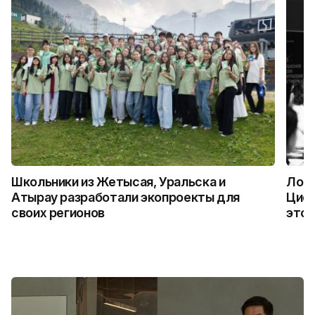
Школьники из Жетысая, Уральска и
Логи
Атырау разработали экопроекты для
Цифр
своих регионов
это 