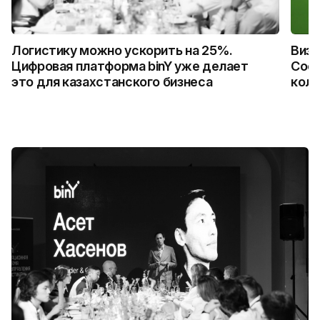
Логистику можно ускорить на 25%.
Визу
Цифровая платформа binY уже делает
Coca
это для казахстанского бизнеса
колл