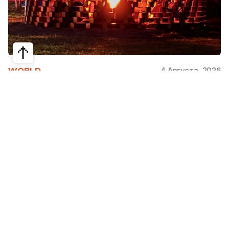
4 Августа, 2026
WORLD
Как современная юрта стала частью
крупнейшего арт-парка Европы
Может ли традиционная юрта стать
современной, не потеряв своей сути? Именно с
этого вопроса началась работа над проектом
Corten Yurt — Anti Yurt архитектурного бюро
Cogarts. Павильон представили на
международном фестивале современной
архитектуры и искусства «Архстояние», а после
его завершения он вошел в постоянную