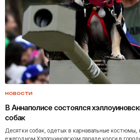
НОВОСТИ
В Аннаполисе состоялся хэллоуиновск
собак
Десятки собак, одетых в карнавальные костюмы, 
ежегодном Хэллоуиновском параде корги в город