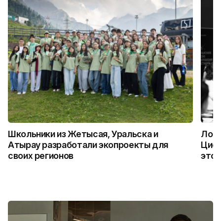
Школьники из Жетысая, Уральска и
Логи
Атырау разработали экопроекты для
Цифр
своих регионов
это 