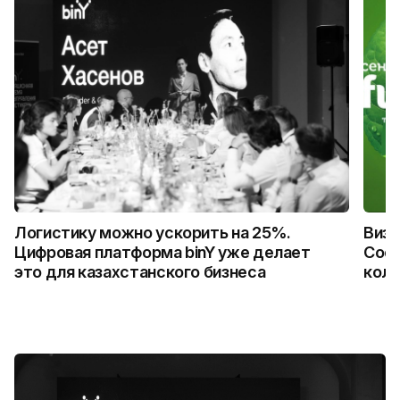
Логистику можно ускорить на 25%.
Визу
Цифровая платформа binY уже делает
Coca
это для казахстанского бизнеса
колл