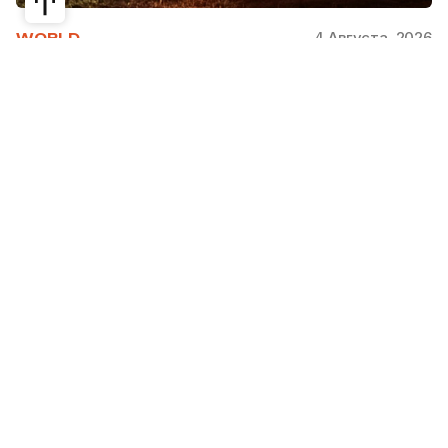
4 Августа, 2026
WORLD
Как современная юрта стала частью
крупнейшего арт-парка Европы
Может ли традиционная юрта стать
современной, не потеряв своей сути? Именно с
этого вопроса началась работа над проектом
Corten Yurt — Anti Yurt архитектурного бюро
Cogarts. Павильон представили на
международном фестивале современной
архитектуры и искусства «Архстояние», а после
его завершения он вошел в постоянную
коллекцию арт-парка «Никола-Ленивец».
Редакция Steppe рассказывает, как
архитекторы переосмыслили один из главных
символов кочевой культуры.