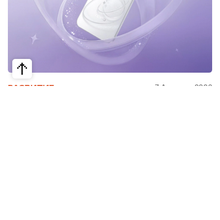
7 Августа, 2026
РАЗВИТИЕ
Снимать селфи на основную камеру
смартфона теперь можно с
аксессуаром OPPO Bubble
OPPO представила новую линейку смартфонов
Reno16, Reno16 Pro и Reno16 F, а также смарт-
аксессуар OPPO Bubble. Редакция Steppe
рассказывает, что нового в новинках и когда
они появятся в продаже.