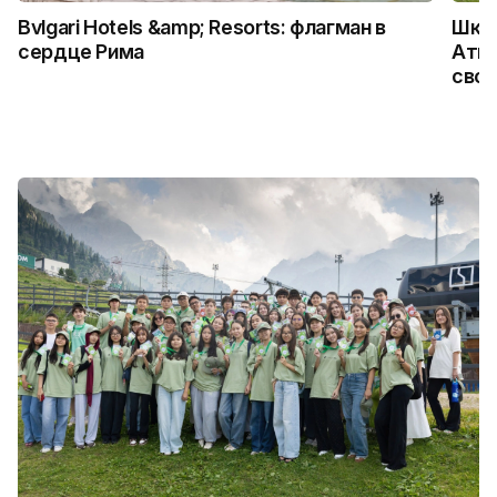
Bvlgari Hotels &amp; Resorts: флагман в
Школ
сердце Рима
Атыр
свои