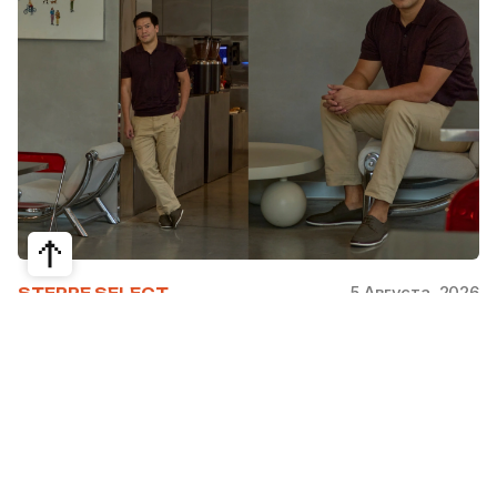
5 Августа, 2026
STEPPE SELECT
Как Ербатыр Турсын отказался от
мечты о NASA и построил
крупнейший бьюти-tech продукт
Казахстана Zapis.kz
Ербатыр Турсын прошел путь от астрофизики и